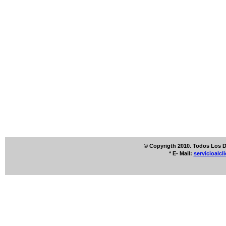
© Copyrigth 2010. Todos Los 
* E- Mail:
servicioalc